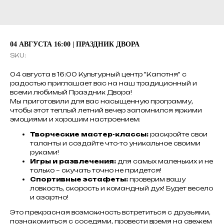
04 АВГУСТА 16:00 | ПРАЗДНИК ДВОРА
SKU:
04 августа в 16:00 Культурный центр "Капотня" с
радостью приглашает вас на наш традиционный и
всеми любимый Праздник Двора!
Мы приготовили для вас насыщенную программу,
чтобы этот теплый летний вечер запомнился яркими
эмоциями и хорошим настроением:
Творческие мастер-классы:
раскройте свои
таланты и создайте что-то уникальное своими
руками!
Игры и развлечения:
для самых маленьких и не
только – скучать точно не придется!
Спортивные эстафеты:
проверим вашу
ловкость, скорость и командный дух! Будет весело
и азартно!
Это прекрасная возможность встретиться с друзьями,
познакомиться с соседями, провести время на свежем