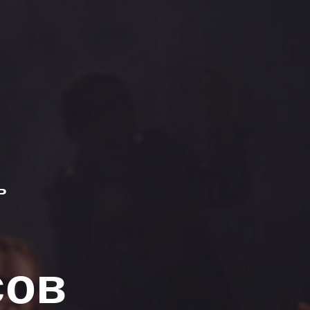
ь
сов