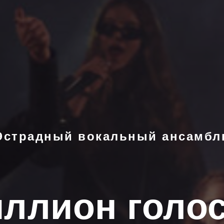
Эстрадный вокальный ансамбл
ллион голо