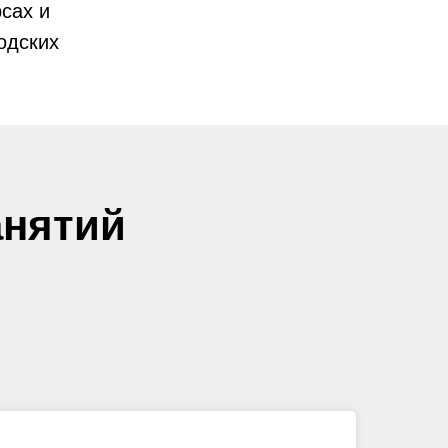
рсах и
одских
анятий