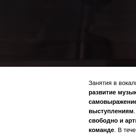
Занятия в вока
развитие музык
самовыражение
выступлениям
свободно и арт
команде
. В теч