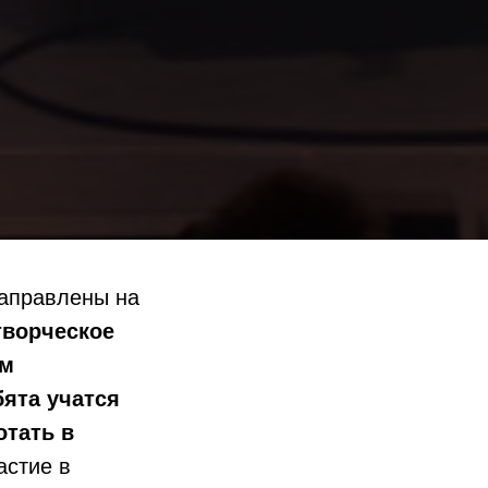
направлены на
творческое
ым
ята учатся
отать в
астие в